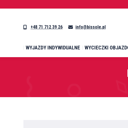
WYJAZDY INDYWIDUALNE
WYCIECZKI OBJAZD
+48 71 712 39 26
info@bissole.pl
WYJAZDY INDYWIDUALNE
WYCIECZKI OBJAZD