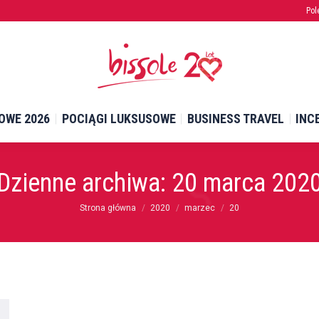
Pol
Pol
OWE 2026
POCIĄGI LUKSUSOWE
BUSINESS TRAVEL
INC
OWE 2026
POCIĄGI LUKSUSOWE
BUSINESS TRAVEL
INC
Dzienne archiwa:
20 marca 202
Jesteś tutaj:
Strona główna
2020
marzec
20