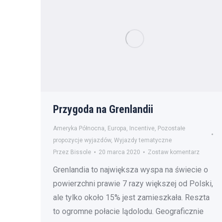
Przygoda na Grenlandii
Ameryka Północna
,
Europa
,
Incentive
,
Pozostałe
propozycje wyjazdów
,
Wyjazdy tematyczne
Przez
Bissole
20 marca 2020
Zostaw komentarz
Grenlandia to największa wyspa na świecie o
powierzchni prawie 7 razy większej od Polski,
ale tylko około 15% jest zamieszkała. Reszta
to ogromne połacie lądolodu. Geograficznie