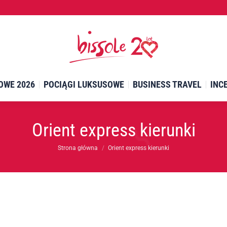
OWE 2026
POCIĄGI LUKSUSOWE
BUSINESS TRAVEL
INC
OWE 2026
POCIĄGI LUKSUSOWE
BUSINESS TRAVEL
INC
Orient express kierunki
Jesteś tutaj:
Strona główna
Orient express kierunki