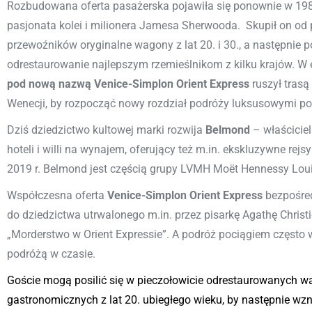
Rozbudowana oferta pasażerska pojawiła się ponownie w 198
pasjonata kolei i milionera Jamesa Sherwooda. Skupił on o
przewoźników oryginalne wagony z lat 20. i 30., a następnie p
odrestaurowanie najlepszym rzemieślnikom z kilku krajów. W 
pod nową nazwą Venice-Simplon Orient Express
ruszył tras
Wenecji, by rozpocząć nowy rozdział podróży luksusowymi p
Dziś dziedzictwo kultowej marki rozwija
Belmond
– właścicie
hoteli i willi na wynajem, oferujący też m.in. ekskluzywne rejs
2019 r. Belmond jest częścią grupy LVMH Moët Hennessy Loui
Współczesna oferta
Venice-Simplon Orient Express
bezpośre
do dziedzictwa utrwalonego m.in. przez pisarkę Agathę Christ
„Morderstwo w Orient Expressie”. A podróż pociągiem często 
podróżą w czasie.
Goście mogą posilić się w pieczołowicie odrestaurowanych 
gastronomicznych z lat 20. ubiegłego wieku, by następnie wzn