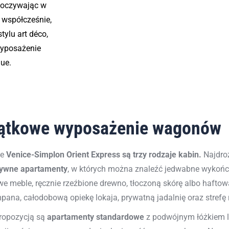
poczywając w
 współcześnie,
tylu art déco,
 wyposażenie
que.
ątkowe wyposażenie wagonów
ie
Venice-Simplon Orient Express są trzy rodzaje kabin.
Najdroż
ywne apartamenty
, w których można znaleźć jedwabne wykończ
we meble, ręcznie rzeźbione drewno, tłoczoną skórę albo haftow
ana, całodobową opiekę lokaja, prywatną jadalnię oraz strefę 
ropozycją są
apartamenty standardowe
z podwójnym łóżkiem 