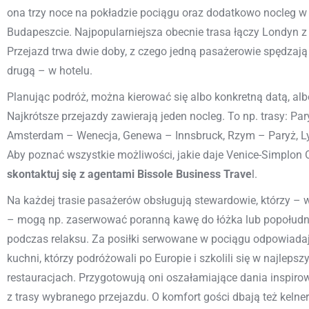
ona trzy noce na pokładzie pociągu oraz dodatkowo nocleg w 
Budapeszcie. Najpopularniejsza obecnie trasa łączy Londyn z
Przejazd trwa dwie doby, z czego jedną pasażerowie spędzają
drugą – w hotelu.
Planując podróż, można kierować się albo konkretną datą, al
Najkrótsze przejazdy zawierają jeden nocleg. To np. trasy: Par
Amsterdam – Wenecja, Genewa – Innsbruck, Rzym – Paryż, L
Aby poznać wszystkie możliwości, jakie daje Venice-Simplon O
skontaktuj się z agentami Bissole Business Trave
l.
Na każdej trasie pasażerów obsługują stewardowie, którzy – 
– mogą np. zaserwować poranną kawę do łóżka lub popołudn
podczas relaksu. Za posiłki serwowane w pociągu odpowiada
kuchni, którzy podróżowali po Europie i szkolili się w najlepsz
restauracjach. Przygotowują oni oszałamiające dania inspir
z trasy wybranego przejazdu. O komfort gości dbają też kelner