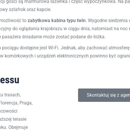
cji gości są marmurowa łazienka i część wypoczynkowa. Na pa
owy szlafrok oraz kapcie.
 możliwość to
zabytkowa kabina typu twin
. Wygodne siedzenia o
cyjny do oglądania krajobrazu w ciągu dnia, natomiast na noc 
e pasażera śniadanie może zostać podane do łóżka.
 pociągu dostępne jest Wi-Fi. Jednak, aby zachować atmosferę k
ów komórkowych i urządzeń elektronicznych powinno być ograni
ressu
ku trasach,
Skontaktuj się z age
lorencja, Praga,
scowości
ższej terasie
roku. Obejmuje