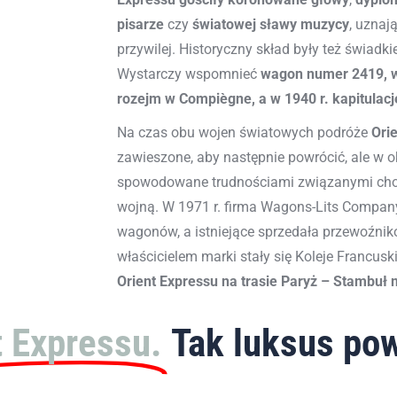
pisarze
czy
światowej sławy muzycy
, uznaj
przywilej. Historyczny skład były też świad
Wystarczy wspomnieć
wagon numer 2419, w
rozejm w Compiègne, a w 1940 r. kapitulację
Na czas obu wojen światowych podróże
Ori
zawieszone, aby następnie powrócić, ale w ok
spowodowane trudnościami związanymi choć
wojną. W 1971 r. firma Wagons-Lits Compa
wagonów, a istniejące sprzedała przewoźni
właścicielem marki stały się Koleje Francusk
Orient Expressu na trasie Paryż – Stambuł 
t Expressu.
Tak luksus pow