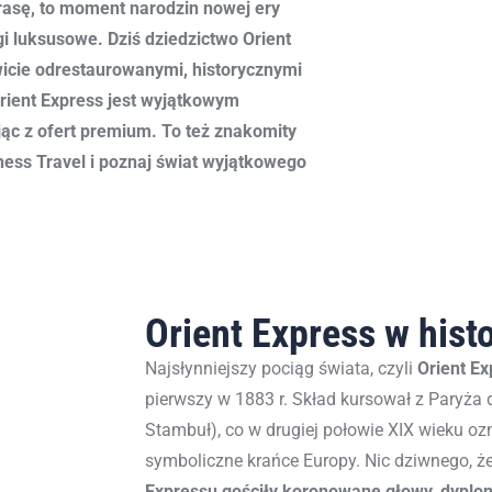
trasę, to moment narodzin nowej ery
gi luksusowe. Dziś dziedzictwo Orient
wicie odrestaurowanymi, historycznymi
rient Express jest wyjątkowym
jąc z ofert premium. To też znakomity
iness Travel i poznaj świat wyjątkowego
Orient Express w histo
Najsłynniejszy pociąg świata, czyli
Orient Ex
pierwszy w 1883 r. Skład kursował z Paryża 
Stambuł), co w drugiej połowie XIX wieku o
symboliczne krańce Europy. Nic dziwnego, że
Expressu gościły koronowane głowy
,
dyplo