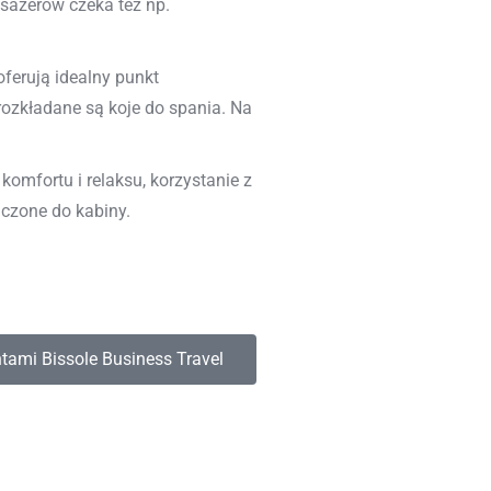
sażerów czeka też np.
ferują idealny punkt
rozkładane są koje do spania. Na
omfortu i relaksu, korzystanie z
czone do kabiny.
ntami Bissole Business Travel