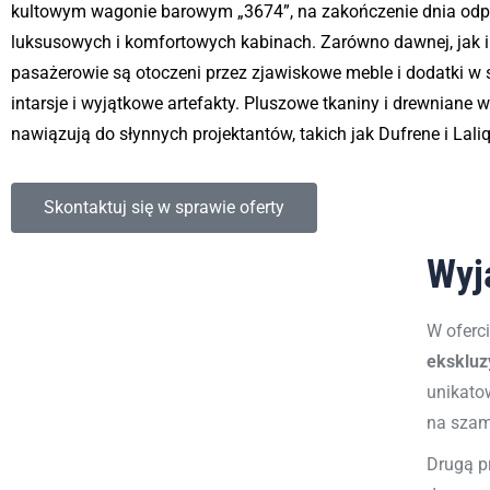
kultowym wagonie barowym „3674”, na zakończenie dnia od
luksusowych i komfortowych kabinach. Zarówno dawnej, jak i
pasażerowie są otoczeni przez zjawiskowe meble i dodatki w s
intarsje i wyjątkowe artefakty. Pluszowe tkaniny i drewniane
nawiązują do słynnych projektantów, takich jak Dufrene i Lali
Skontaktuj się w sprawie oferty
Wyj
W oferc
ekskluz
unikato
na szamp
Drugą p