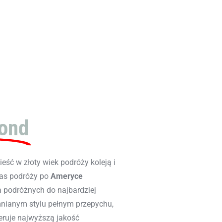
mond
eść w złoty wiek podróży koleją i
as podróży po
Ameryce
a podróżnych do najbardziej
mnianym stylu pełnym przepychu,
feruje najwyższą jakość