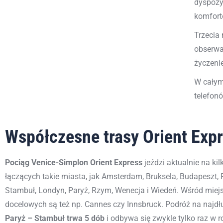
dyspozy
komfort
Trzecia
obserwa
życzeni
W całym
telefon
Współczesne trasy Orient Exp
Pociąg Venice-Simplon Orient Express
jeździ aktualnie na kil
łączących takie miasta, jak Amsterdam, Bruksela, Budapeszt, F
Stambuł, Londyn, Paryż, Rzym, Wenecja i Wiedeń. Wśród miej
docelowych są też np. Cannes czy Innsbruck. Podróż na najdłu
Paryż – Stambuł trwa 5 dób
i odbywa się zwykle tylko raz w 