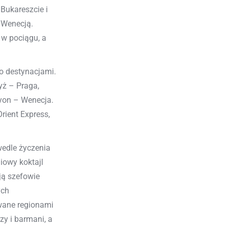
Bukareszcie i
 Wenecją.
 w pociągu, a
bo destynacjami.
yż – Praga,
yon – Wenecja.
rient Express,
wedle życzenia
iowy koktajl
ją szefowie
ych
owane regionami
zy i barmani, a