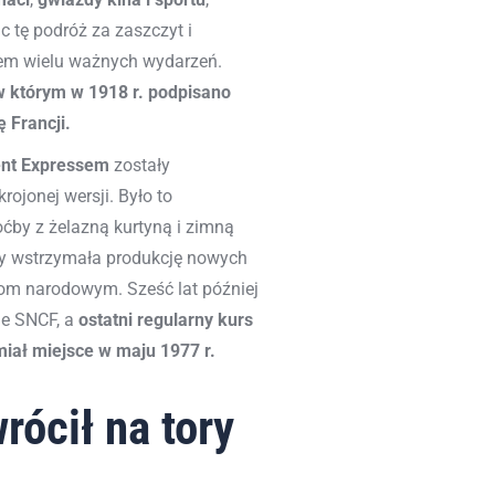
ąc tę podróż za zaszczyt i
kiem wielu ważnych wydarzeń.
 którym w 1918 r. podpisano
 Francji.
ent Expressem
zostały
rojonej wersji. Było to
by z żelazną kurtyną i zimną
ny wstrzymała produkcję nowych
kom narodowym. Sześć lat później
ie SNCF, a
ostatni regularny kurs
miał miejsce w maju 1977 r.
rócił na tory