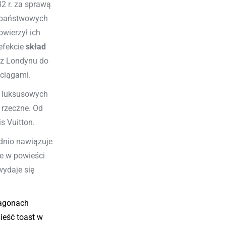
2 r. za sprawą
d państwowych
owierzył ich
efekcie
skład
ą z Londynu do
ociągami.
l luksusowych
y rzeczne. Od
s Vuitton.
dnio nawiązuje
ie w powieści
wydaje się
wagonach
ieść toast w