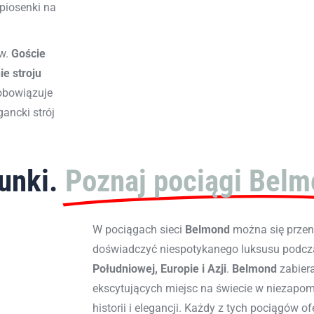
piosenki na
ów.
Goście
e stroju
obowiązuje
gancki strój
unki.
Poznaj pociągi Bel
W pociągach sieci
Belmond
można się przeni
doświadczyć niespotykanego luksusu podcz
Południowej, Europie i Azji
.
Belmond
zabier
ekscytujących miejsc na świecie w niezapo
historii i elegancji. Każdy z tych pociągów o