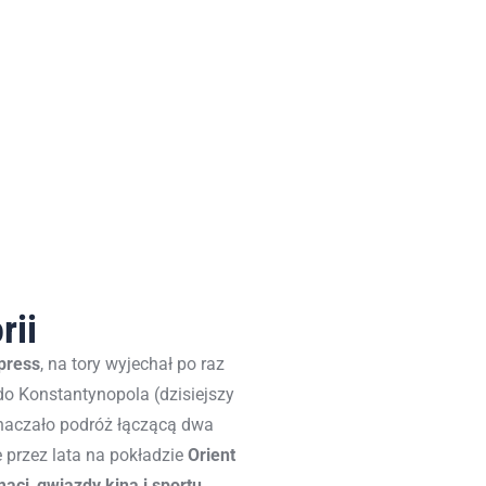
rii
press
, na tory wyjechał po raz
do Konstantynopola (dzisiejszy
znaczało podróż łączącą dwa
 przez lata na pokładzie
Orient
maci
,
gwiazdy kina i sportu
,