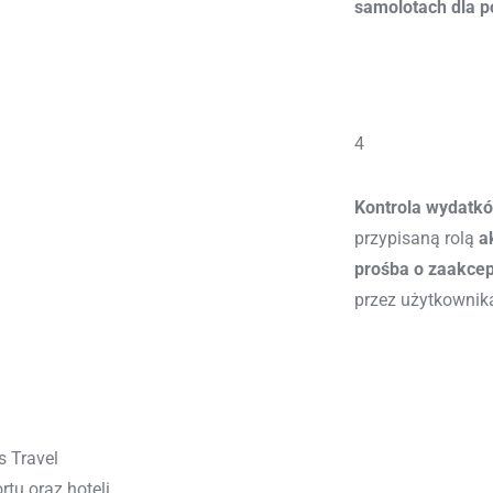
samolotach dla 
4
Kontrola wydatk
przypisaną rolą
a
prośba o zaakce
przez użytkownik
s Travel
tu oraz hoteli.