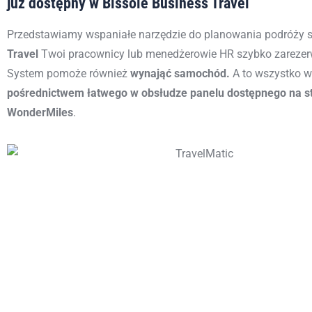
już dostępny w Bissole Business Travel
Przedstawiamy wspaniałe narzędzie do planowania podróży 
Travel
Twoi pracownicy lub menedżerowie HR
szybko zarezer
System p
omoże
również
wynająć samochód.
A
to
wszystko 
pośrednictwem łatwego w obsłudze panelu
dostępnego
na s
WonderMiles
.