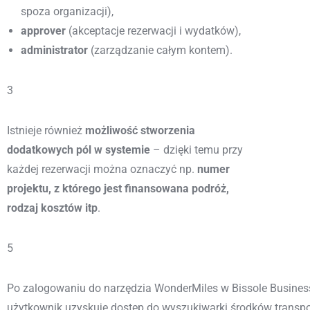
spoza organizacji),
approver
(akceptacje rezerwacji i wydatków),
administrator
(zarządzanie całym kontem).
3
Istnieje również
możliwość stworzenia
dodatkowych pól w systemie
– dzięki temu przy
każdej rezerwacji można oznaczyć np.
numer
projektu, z którego jest finansowana podróż,
rodzaj kosztów itp
.
5
Po zalogowaniu do narzędzia WonderMiles w Bissole Busines
użytkownik uzyskuje dostęp do wyszukiwarki środków transpor