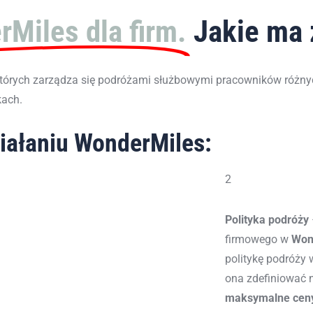
Miles dla firm.
Jakie ma 
których zarządza się podróżami służbowymi pracowników różny
kach.
ziałaniu WonderMiles:
2
Polityka podróży
firmowego w
Won
politykę podróży
w
ona zdefiniować 
maksymalne ceny,