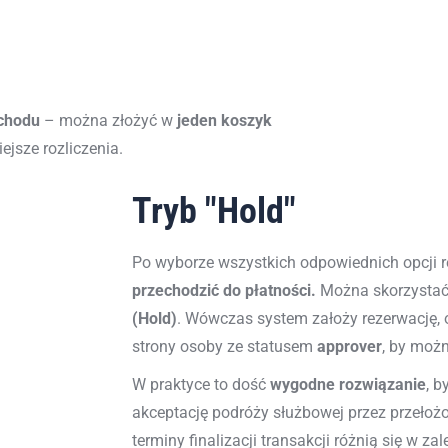
ochodu
–
można złożyć w
jed
en koszyk
ejsze rozliczenia
.
Tryb "Hold"
Po wyborze wszystkich odpowiednich opcji 
przechodzić do płatności.
Można skorzystać 
(
Hold
)
. Wówczas system założy rezerwację, 
strony osoby ze statusem
approver
, by możn
W praktyce to dość
wygodne rozwiązanie
, b
akceptację podróży służbowej przez przełoż
terminy finalizacji transakcji różnią się w zale