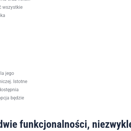
ć wszystkie
ska
la jego
iczej.
Istotne
udostępnia
opcja będzie
wie funkcjonalności, niezwykle