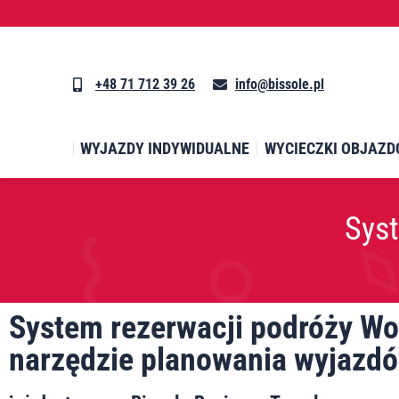
WYJAZDY INDYWIDUALNE
WYCIECZKI OBJAZD
+48 71 712 39 26
info@bissole.pl
WYJAZDY INDYWIDUALNE
WYCIECZKI OBJAZD
Sys
System rezerwacji podróży Wo
narzędzie planowania wyjazd