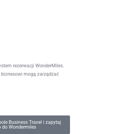
ystem rezerwacji WonderMiles.
ci biznesowi mogą zarządzać
podróże, a po ich
zymać odpowiednie bilety.
sole Business Travel i zapytaj
p do Wondermiles