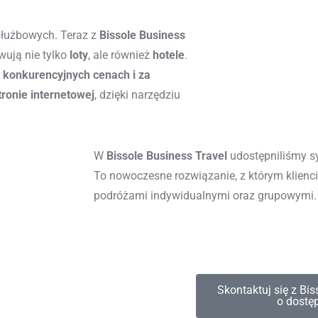
służbowych.
Teraz z
Bissole
Business
wuj
ą
nie tylko
loty
, ale również
hotele
.
w
konkurencyjnych cenach i za
tronie internetowej
, dzięki
narzędziu
W
Bissole Business Travel
udostępniliśmy s
To nowoczesne rozwiązanie, z którym klien
podróżami indywidualnymi oraz grupowymi.
Twoi pracownicy będą mogli sami wybierać 
zaakceptowaniu przez wyznaczone osoby otr
Skontaktuj się z Bis
o dostę