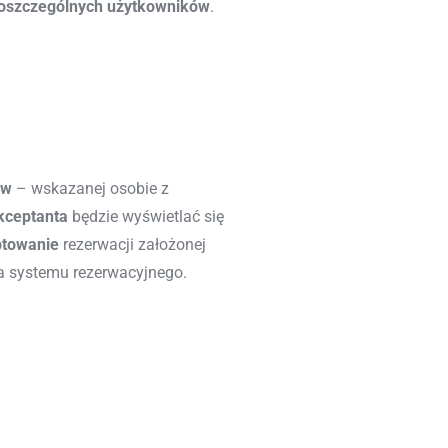
poszczególnych użytkowników
.
ów
– wskazanej osobie
z
kceptanta
będzie wyświetlać się
ptowanie
rezerwacji założonej
a systemu rezerwacyjnego.