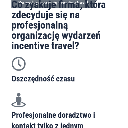
Co zyskuje firma, która
Sprawdź propozycję incentive travel
Sprawdź propozycję incentive travel
zdecyduje się na
profesjonalną
organizację wydarzeń
incentive travel?
Oszczędność czasu
Profesjonalne doradztwo i
kontakt tylko z jednym