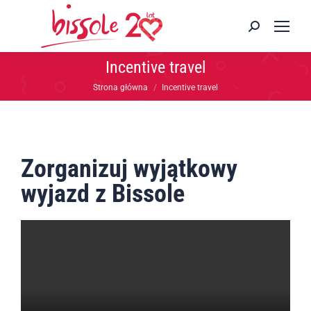
Incentive travel
Jesteś tutaj:
Strona główna
Incentive travel
Zorganizuj wyjątkowy
wyjazd z Bissole