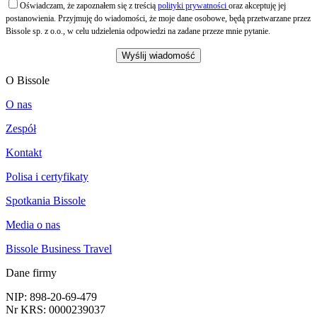
Oświadczam, że zapoznałem się z treścią
polityki prywatności
oraz akceptuję jej
postanowienia. Przyjmuję do wiadomości, że moje dane osobowe, będą przetwarzane przez
Bissole sp. z o.o., w celu udzielenia odpowiedzi na zadane przeze mnie pytanie.
O Bissole
O nas
Zespół
Kontakt
Polisa i certyfikaty
Spotkania Bissole
Media o nas
Bissole Business Travel
Dane firmy
NIP: 898-20-69-479
Nr KRS: 0000239037