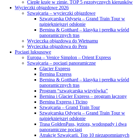
Ciepłe kraje w zimie. TOP 5 egzotycznych kierunków
Wycieczki objazdowe 2026
Szwajcaria – wycieczki objazdowe
Szwajcarska Odyseja – Grand Train Tour w
najpiękniejszej odsłonie
Bernina & Gotthard – klasyka i perełka wśród
panoramicznych tras
Wycieczka objazdowa do Wietnamu
Wycieczka objazdowa do Peru
Pociągi luksusowe
Europa – Venice Simplon – Orient Express
Szwajcaria – pociągi panoramiczne
Glacier Express
Bernina Express
Bernina & Gotthard – klasyka i perełka wśród
panoramicznych tras
Program “szwajcarska wizytówka”
Bernina i Glacier Express – program łączony
Bernina Express i Ticino
Szwajcaria – Grand Train Tour
Szwajcarska Odyseja – Grand Train Tour w
najpiękniejszej odsłonie
Trasa GoldenPass, jeziora, wodospady i dwa
panoramiczne pociągi
Atrakcje Szwajcarii. Top 10 niezapomnianych