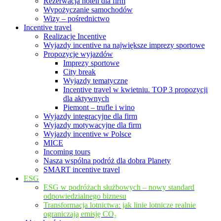
Rezerwacja hoteli dla firm
Wypożyczanie samochodów
Wizy – pośrednictwo
Incentive travel
Realizacje Incentive
Wyjazdy incentive na największe imprezy sportowe
Propozycje wyjazdów
Imprezy sportowe
City break
Wyjazdy tematyczne
Incentive travel w kwietniu. TOP 3 propozycji
dla aktywnych
Piemont – trufle i wino
Wyjazdy integracyjne dla firm
Wyjazdy motywacyjne dla firm
Wyjazdy incentive w Polsce
MICE
Incoming tours
Nasza wspólna podróż dla dobra Planety
SMART incentive travel
ESG
ESG w podróżach służbowych – nowy standard
odpowiedzialnego biznesu
Transformacja lotnictwa: jak linie lotnicze realnie
ograniczają emisję CO₂