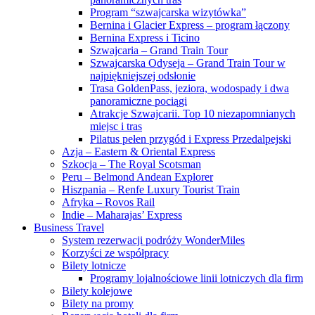
Program “szwajcarska wizytówka”
Bernina i Glacier Express – program łączony
Bernina Express i Ticino
Szwajcaria – Grand Train Tour
Szwajcarska Odyseja – Grand Train Tour w
najpiękniejszej odsłonie
Trasa GoldenPass, jeziora, wodospady i dwa
panoramiczne pociągi
Atrakcje Szwajcarii. Top 10 niezapomnianych
miejsc i tras
Pilatus pełen przygód i Express Przedalpejski
Azja – Eastern & Oriental Express
Szkocja – The Royal Scotsman
Peru – Belmond Andean Explorer
Hiszpania – Renfe Luxury Tourist Train
Afryka – Rovos Rail
Indie – Maharajas’ Express
Business Travel
System rezerwacji podróży WonderMiles
Korzyści ze współpracy
Bilety lotnicze
Programy lojalnościowe linii lotniczych dla firm
Bilety kolejowe
Bilety na promy