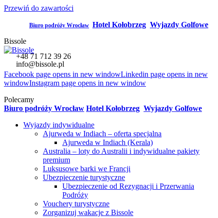
Przewiń do zawartości
Hotel Kołobrzeg
Wyjazdy Golfowe
Polecamy:
Biuro podróży Wrocław
Bissole
+48 71 712 39 26
info@bissole.pl
Facebook page opens in new window
Linkedin page opens in new
window
Instagram page opens in new window
Polecamy
Biuro podróży Wrocław
Hotel Kołobrzeg
Wyjazdy Golfowe
Wyjazdy indywidualne
Ajurweda w Indiach – oferta specjalna
Ajurweda w Indiach (Kerala)
Australia – loty do Australii i indywidualne pakiety
premium
Luksusowe barki we Francji
Ubezpieczenie turystyczne
Ubezpieczenie od Rezygnacji i Przerwania
Podróży
Vouchery turystyczne
Zorganizuj wakacje z Bissole