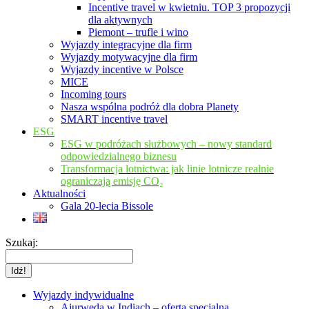
Incentive travel w kwietniu. TOP 3 propozycji
dla aktywnych
Piemont – trufle i wino
Wyjazdy integracyjne dla firm
Wyjazdy motywacyjne dla firm
Wyjazdy incentive w Polsce
MICE
Incoming tours
Nasza wspólna podróż dla dobra Planety
SMART incentive travel
ESG
ESG w podróżach służbowych – nowy standard
odpowiedzialnego biznesu
Transformacja lotnictwa: jak linie lotnicze realnie
ograniczają emisję CO₂
Aktualności
Gala 20-lecia Bissole
Szukaj:
Wyjazdy indywidualne
Ajurweda w Indiach – oferta specjalna