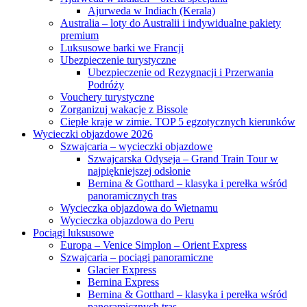
Ajurweda w Indiach (Kerala)
Australia – loty do Australii i indywidualne pakiety
premium
Luksusowe barki we Francji
Ubezpieczenie turystyczne
Ubezpieczenie od Rezygnacji i Przerwania
Podróży
Vouchery turystyczne
Zorganizuj wakacje z Bissole
Ciepłe kraje w zimie. TOP 5 egzotycznych kierunków
Wycieczki objazdowe 2026
Szwajcaria – wycieczki objazdowe
Szwajcarska Odyseja – Grand Train Tour w
najpiękniejszej odsłonie
Bernina & Gotthard – klasyka i perełka wśród
panoramicznych tras
Wycieczka objazdowa do Wietnamu
Wycieczka objazdowa do Peru
Pociągi luksusowe
Europa – Venice Simplon – Orient Express
Szwajcaria – pociągi panoramiczne
Glacier Express
Bernina Express
Bernina & Gotthard – klasyka i perełka wśród
panoramicznych tras