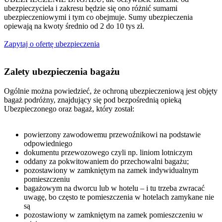
ubezpieczyciela i zakresu będzie się ono różnić sumami
ubezpieczeniowymi i tym co obejmuje. Sumy ubezpieczenia
opiewają na kwoty średnio od 2 do 10 tys zł.
Zapytaj o ofertę ubezpieczenia
Zalety ubezpieczenia bagażu
Ogólnie można powiedzieć, że ochroną ubezpieczeniową jest objęty
bagaż podróżny, znajdujący się pod bezpośrednią opieką
Ubezpieczonego oraz bagaż, który został:
p
owierzony zawodowemu przewoźnikowi na podstawie
odpowiedniego
dokumentu przewozowego czyli np. liniom lotniczym
oddany za pokwitowaniem do przechowalni bagażu;
pozostawiony w zamkniętym na zamek indywidualnym
pomieszczeniu
bagażowym na dworcu lub w hotelu – i tu trzeba zwracać
uwagę, bo często te pomieszczenia w hotelach zamykane nie
są
pozostawiony w zamkniętym na zamek pomieszczeniu w