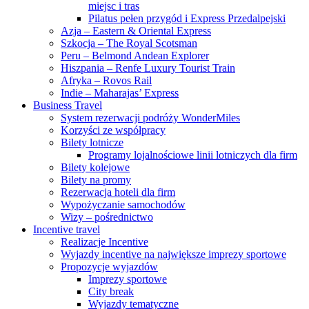
miejsc i tras
Pilatus pełen przygód i Express Przedalpejski
Azja – Eastern & Oriental Express
Szkocja – The Royal Scotsman
Peru – Belmond Andean Explorer
Hiszpania – Renfe Luxury Tourist Train
Afryka – Rovos Rail
Indie – Maharajas’ Express
Business Travel
System rezerwacji podróży WonderMiles
Korzyści ze współpracy
Bilety lotnicze
Programy lojalnościowe linii lotniczych dla firm
Bilety kolejowe
Bilety na promy
Rezerwacja hoteli dla firm
Wypożyczanie samochodów
Wizy – pośrednictwo
Incentive travel
Realizacje Incentive
Wyjazdy incentive na największe imprezy sportowe
Propozycje wyjazdów
Imprezy sportowe
City break
Wyjazdy tematyczne