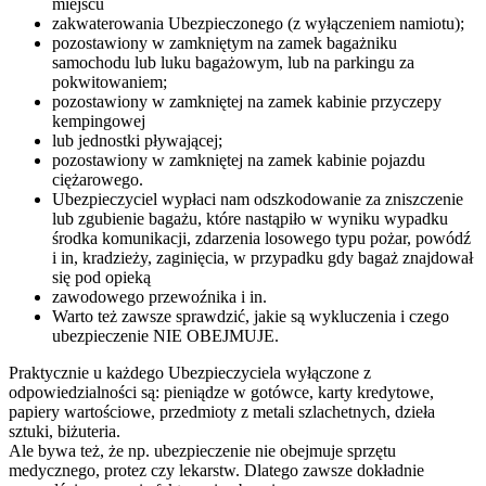
miejscu
zakwaterowania Ubezpieczonego (z wyłączeniem namiotu);
pozostawiony w zamkniętym na zamek bagażniku
samochodu lub luku bagażowym, lub na parkingu za
pokwitowaniem;
pozostawiony w zamkniętej na zamek kabinie przyczepy
kempingowej
lub jednostki pływającej;
pozostawiony w zamkniętej na zamek kabinie pojazdu
ciężarowego.
Ubezpieczyciel wypłaci nam odszkodowanie za zniszczenie
lub zgubienie bagażu, które nastąpiło w wyniku wypadku
środka komunikacji, zdarzenia losowego typu pożar, powódź
i in, kradzieży, zaginięcia, w przypadku gdy bagaż znajdował
się pod opieką
zawodowego przewoźnika i in.
Warto też zawsze sprawdzić, jakie są wykluczenia i czego
ubezpieczenie NIE OBEJMUJE.
Praktycznie u każdego Ubezpieczyciela wyłączone z
odpowiedzialności są: pieniądze w gotówce, karty kredytowe,
papiery wartościowe, przedmioty z metali szlachetnych, dzieła
sztuki, biżuteria.
Ale bywa też, że np. ubezpieczenie nie obejmuje sprzętu
medycznego, protez czy lekarstw. Dlatego zawsze dokładnie