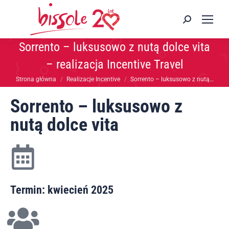
Sorrento – luksusowo z nutą dolce vita
– realizacja Incentive Travel
Jesteś tutaj:
Strona główna
Realizacje Incentive
Sorrento – luksusowo z nutą…
Sorrento – luksusowo z
nutą dolce vita
Termin: kwiecień 2025