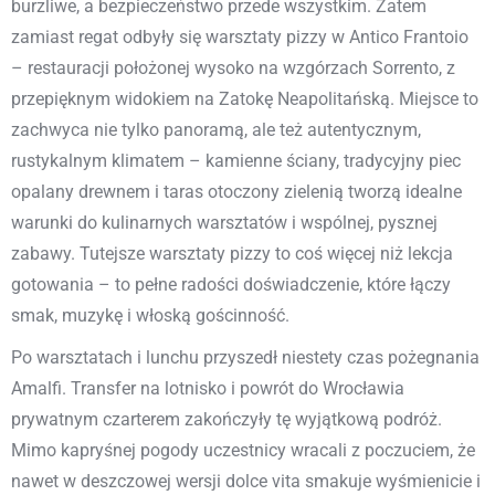
burzliwe, a bezpieczeństwo przede wszystkim. Zatem
zamiast regat odbyły się warsztaty pizzy w Antico Frantoio
– restauracji położonej wysoko na wzgórzach Sorrento, z
przepięknym widokiem na Zatokę Neapolitańską. Miejsce to
zachwyca nie tylko panoramą, ale też autentycznym,
rustykalnym klimatem – kamienne ściany, tradycyjny piec
opalany drewnem i taras otoczony zielenią tworzą idealne
warunki do kulinarnych warsztatów i wspólnej, pysznej
zabawy. Tutejsze warsztaty pizzy to coś więcej niż lekcja
gotowania – to pełne radości doświadczenie, które łączy
smak, muzykę i włoską gościnność.
Po warsztatach i lunchu przyszedł niestety czas pożegnania
Amalfi. Transfer na lotnisko i powrót do Wrocławia
prywatnym czarterem zakończyły tę wyjątkową podróż.
Mimo kapryśnej pogody uczestnicy wracali z poczuciem, że
nawet w deszczowej wersji dolce vita smakuje wyśmienicie i