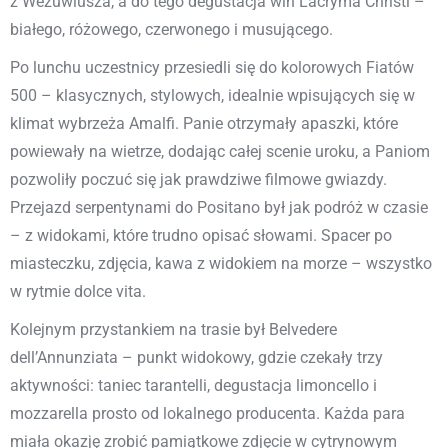
z Wezuwiusza, a do tego degustacja win Lacryma Christi –
białego, różowego, czerwonego i musującego.
Po lunchu uczestnicy przesiedli się do kolorowych Fiatów
500 – klasycznych, stylowych, idealnie wpisujących się w
klimat wybrzeża Amalfi. Panie otrzymały apaszki, które
powiewały na wietrze, dodając całej scenie uroku, a Paniom
pozwoliły poczuć się jak prawdziwe filmowe gwiazdy.
Przejazd serpentynami do Positano był jak podróż w czasie
– z widokami, które trudno opisać słowami. Spacer po
miasteczku, zdjęcia, kawa z widokiem na morze – wszystko
w rytmie dolce vita.
Kolejnym przystankiem na trasie był Belvedere
dell’Annunziata – punkt widokowy, gdzie czekały trzy
aktywności: taniec tarantelli, degustacja limoncello i
mozzarella prosto od lokalnego producenta. Każda para
miała okazję zrobić pamiątkowe zdjęcie w cytrynowym