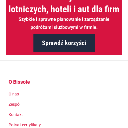
lotniczych, hoteli i aut dla firm
Szybkie i sprawne planowanie i zarządzanie
podróżami służbowymi w firmie.
Sprawdź korzyści
O Bissole
O nas
Zespół
Kontakt
Polisa i certyfikaty