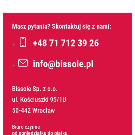
Masz pytania? Skontaktuj się z nami:
+48 71 712 39 26
info@bissole.pl
Bissole Sp. z o.o.
ul. Kościuszki 95/1U
50-442 Wrocław
Biuro czynne
od poniedziałku do piątku