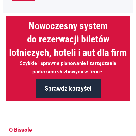
Nowoczesny system
do rezerwacji biletów
lotniczych, hoteli i aut dla firm
Szybkie i sprawne planowanie i zarządzanie
podróżami służbowymi w firmie.
Sprawdź korzyści
O Bissole