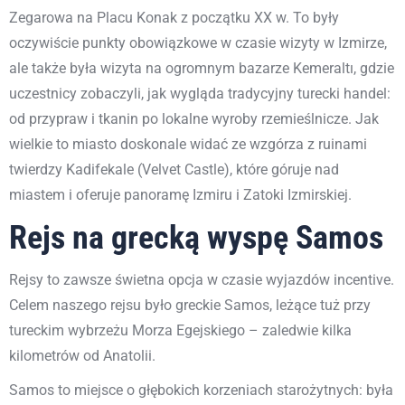
Zegarowa na Placu Konak z początku XX w. To były
oczywiście punkty obowiązkowe w czasie wizyty w Izmirze,
ale także była wizyta na ogromnym bazarze Kemeraltı, gdzie
uczestnicy zobaczyli, jak wygląda tradycyjny turecki handel:
od przypraw i tkanin po lokalne wyroby rzemieślnicze. Jak
wielkie to miasto doskonale widać ze wzgórza z ruinami
twierdzy Kadifekale (Velvet Castle), które góruje nad
miastem i oferuje panoramę Izmiru i Zatoki Izmirskiej.
Rejs na grecką wyspę Samos
Rejsy to zawsze świetna opcja w czasie wyjazdów incentive.
Celem naszego rejsu było greckie Samos, leżące tuż przy
tureckim wybrzeżu Morza Egejskiego – zaledwie kilka
kilometrów od Anatolii.
Samos to miejsce o głębokich korzeniach starożytnych: była